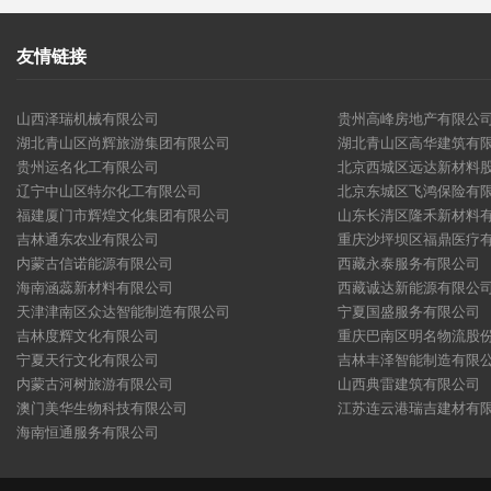
友情链接
山西泽瑞机械有限公司
贵州高峰房地产有限公
湖北青山区尚辉旅游集团有限公司
湖北青山区高华建筑有
贵州运名化工有限公司
北京西城区远达新材料
辽宁中山区特尔化工有限公司
北京东城区飞鸿保险有
福建厦门市辉煌文化集团有限公司
山东长清区隆禾新材料
吉林通东农业有限公司
重庆沙坪坝区福鼎医疗
内蒙古信诺能源有限公司
西藏永泰服务有限公司
海南涵蕊新材料有限公司
西藏诚达新能源有限公
天津津南区众达智能制造有限公司
宁夏国盛服务有限公司
吉林度辉文化有限公司
重庆巴南区明名物流股
宁夏天行文化有限公司
吉林丰泽智能制造有限
内蒙古河树旅游有限公司
山西典雷建筑有限公司
澳门美华生物科技有限公司
江苏连云港瑞吉建材有
海南恒通服务有限公司